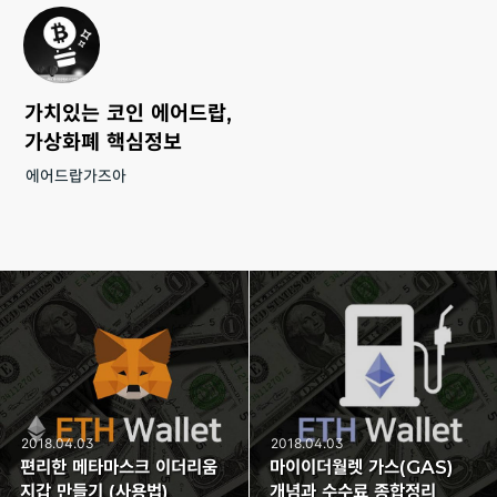
가치있는 코인 에어드랍,
가상화폐 핵심정보
에어드랍가즈아
2018.04.03
2018.04.03
편리한 메타마스크 이더리움
마이이더월렛 가스(GAS)
지갑 만들기 (사용법)
개념과 수수료 종합정리