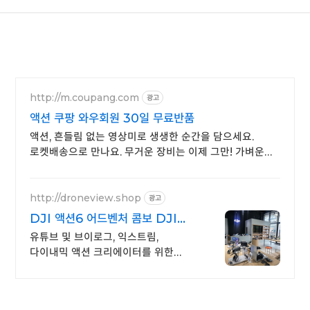
http://m.coupang.com
광고
액션 쿠팡 와우회원 30일 무료반품
액션, 흔들림 없는 영상미로 생생한 순간을 담으세요.
로켓배송으로 만나요. 무거운 장비는 이제 그만! 가벼운
액션캠, 자유로운 촬영을 경험하세요.
http://droneview.shop
광고
DJI 액션6 어드벤처 콤보 DJI
전시 체험 매장 운영
유튜브 및 브이로그, 익스트림,
다이내믹 액션 크리에이터를 위한
완벽한 액션캠 DJI 정품 판매점 /
네이버 페이 최대 최대 5% 적립, 매장
특가 혜택