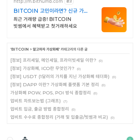
http://m.bithumb.com
광고
BITCOIN 고민이라면? 신규 가입
시 5만원 혜택
최근 거래량 급증! BITCOIN
빗썸에서 혜택받고 첫거래하세요
'
BITCOIN
>
알고하자 가상화폐
' 카테고리의 다른 글
[정보] 프리세일, 메인세일, 프라이빗세일 이란?
(0)
[정보] 가상화폐, ICO란 무엇인가?
(0)
[정보] USDT (1달러의 가치를 지닌 가상화폐 테더화)
(0)
[정보] DAPP 이란? 가상화폐 플랫폼 기본 정리
(0)
가상화폐 POW, POS, POI 방식 종합정리
(0)
업비트 차트보는법 (그래프)
(7)
업비트 입금, 출금 방법 종합정리
(0)
업비트 수수료 종합정리 (거래 및 입출금/빗썸과 비교)
(0)