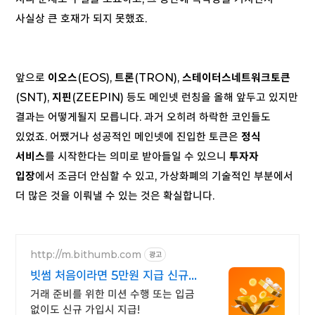
사실상 큰 호재가 되지 못했죠.
앞으로
이오스
(EOS),
트론
(TRON),
스테이터스네트워크토큰
(SNT),
지핀
(ZEEPIN) 등도 메인넷 런칭을 올해 앞두고 있지만
결과는 어떻게될지 모릅니다. 과거 오히려 하락한 코인들도
있었죠. 어쨌거나 성공적인 메인넷에 진입한 토큰은
정식
서비스
를 시작한다는 의미로 받아들일 수 있으니
투자자
입장
에서 조금더 안심할 수 있고, 가상화폐의 기술적인 부분에서
더 많은 것을 이뤄낼 수 있는 것은 확실합니다.
http://m.bithumb.com
광고
빗썸 처음이라면 5만원 지급 신규
가입 시 5만원 혜택
거래 준비를 위한 미션 수행 또는 입금
없이도 신규 가입시 지급!