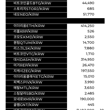
44,490
80,
비트코인골드BTG/KRW
685
1,
스토리지STORJ/KRW
51,770
93,
네오NEO/KRW
이더리움ETH/KRW
414,250
740,
526
9
리플XRP/KRW
2,550
4,
코모도KMD/KRW
14,700
25,
퀀텀QTUM/KRW
7,880
13,
리스크LSK/KRW
1,710
2,
버트코인VTC/KRW
314,950
524,
대시DASH/KRW
26,470
42,
어거REP/KRW
197,550
315
지캐시ZEC/KRW
15,010
23,
이더리움클래식ETC/KRW
3,990
6,
피벡스PIVX/KRW
3,650
5,
메탈MTL/KRW
2,485
3,
스팀달러SBD/KRW
190,000
263,
모네로XMR/KRW
445
6
골렘GNT/KRW