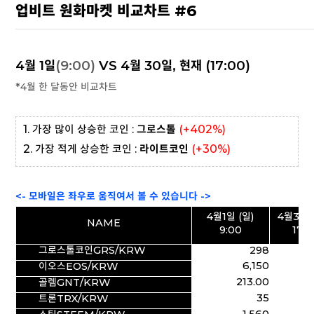
업비트 원화마켓 비교차트 #6
4월 1일
(9:00)
VS 4월 30일, 현재 (17:00)
*4월 한 달동안 비교차트
1. 가장 많이 상승한 코인 :
그로스톨
(+402%)
2. 가장 적게 상승한 코인 :
라이트코인
(+30%)
<- 모바일은 좌우로 움직여서 볼 수 있습니다 ->
4월1일 (일)
4월30일
NAME
9:00
17:0
그로스톨코인GRS/KRW
298
1,
6,150
20,
이오스EOS/KRW
213.00
6
골렘GNT/KRW
35
9
트론TRX/KRW