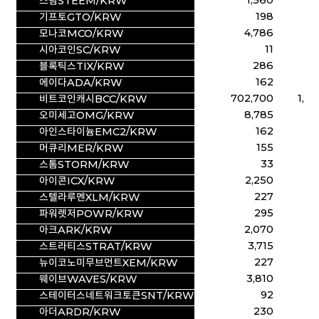
1,560
4,
스팀STEEM/KRW
198
5
기프토GTO/KRW
4,786
12,
모나코MCO/KRW
11
3
시아코인SC/KRW
286
7
블록틱스TIX/KRW
162
3
에이다ADA/KRW
702,700
1,509
비트코인캐시BCC/KRW
8,785
18,
오미세고OMG/KRW
162
3
아인스타이늄EMC2/KRW
155
3
머큐리MER/KRW
33
7
스톰STORM/KRW
2,250
4,
아이콘ICX/KRW
227
4
스텔라루멘XLM/KRW
295
6
파워렛저POWR/KRW
2,070
4,
아크ARK/KRW
3,715
7,
스트라티스STRAT/KRW
227
4
뉴이코노미무브먼트XEM/KRW
3,810
7,
웨이브WAVES/KRW
92
1
스테이터스네트워크토큰SNT/KRW
230
4
아더ARDR/KRW