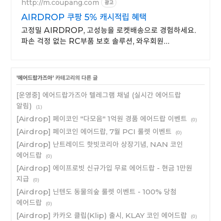
http://m.coupang.com
광고
AIRDROP 쿠팡 5% 캐시적립 혜택
고정밀 AIRDROP, 고성능을 로켓배송으로 경험하세요.
파손 걱정 없는 RC부품 보호 솔루션, 와우회원
무료배송으로 만나보세요.
'
에어드랍가즈아
' 카테고리의 다른 글
[운영중] 에어드랍가즈아 텔레그램 채널 (실시간 에어드랍
알림)
(1)
[Airdrop] 페이코인 "다모음" 1억원 경품 에어드랍 이벤트
(0)
[Airdrop] 페이코인 에어드랍, 7월 PCI 룰렛 이벤트
(0)
[Airdrop] 난트레이드 핫빗코리아 상장기념, NAN 코인
에어드랍
(0)
[Airdrop] 에이프로빗 신규가입 무료 에어드랍 - 현금 1만원
지급
(0)
[Airdrop] 닌텐도 동물의숲 룰렛 이벤트 - 100% 당첨
에어드랍
(0)
[Airdrop] 카카오 클립(Klip) 출시, KLAY 코인 에어드랍
(0)