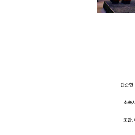
단순한 
소속사
또한,