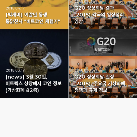
2018.03.30
G20 정상회담 결과
2018.04.17
[빅재미] 이말년 동생
(2018) 각국의 입장정리
통닭천사 "비트코인 체험기"
영상
2018.03.19
2018.03.13
[news] 3월 30일,
G20 정상회담 일정
비트렉스 상장폐지 코인 정보
(2018), 주요국 가상화폐
(가상화폐 82종)
정책과 규제 정보